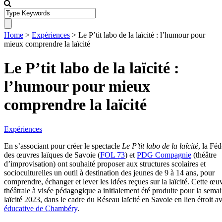
Home
>
Expériences
>
Le P’tit labo de la laïcité : l’humour pour
mieux comprendre la laïcité
Le P’tit labo de la laïcité :
l’humour pour mieux
comprendre la laïcité
Expériences
En s’associant pour créer le spectacle
Le P’tit labo de la laïcité
, la Féd
des œuvres laïques de Savoie (
FOL 73
) et
PDG Compagnie
(théâtre
d’improvisation) ont souhaité proposer aux structures scolaires et
socioculturelles un outil à destination des jeunes de 9 à 14 ans, pour
comprendre, échanger et lever les idées reçues sur la laïcité. Cette œu
théâtrale à visée pédagogique a initialement été produite pour la semai
laïcité 2023, dans le cadre du Réseau laïcité en Savoie en lien étroit a
éducative de Chambéry
.